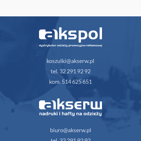
koszulki@akserw.pl
tel. 32 291 92 92
kom. 514 625 651
biuro@akserw.pl
tel. 32 291 92 92