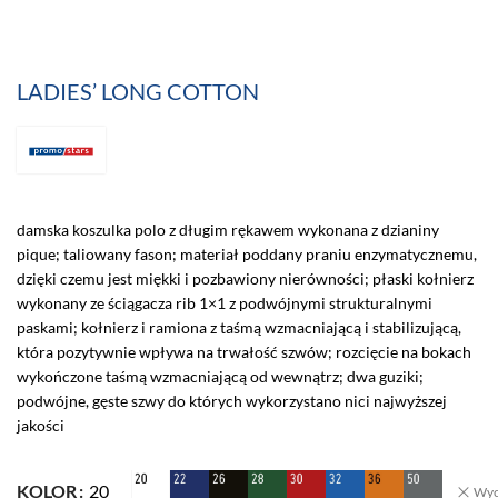
LADIES’ LONG COTTON
damska koszulka polo z długim rękawem wykonana z dzianiny
pique; taliowany fason; materiał poddany praniu enzymatycznemu,
dzięki czemu jest miękki i pozbawiony nierówności; płaski kołnierz
wykonany ze ściągacza rib 1×1 z podwójnymi strukturalnymi
paskami; kołnierz i ramiona z taśmą wzmacniającą i stabilizującą,
która pozytywnie wpływa na trwałość szwów; rozcięcie na bokach
wykończone taśmą wzmacniającą od wewnątrz; dwa guziki;
podwójne, gęste szwy do których wykorzystano nici najwyższej
jakości
KOLOR
20
Wyc