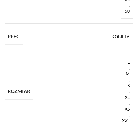
,
50
PŁEĆ
KOBIETA
L
,
M
,
S
ROZMIAR
,
XL
,
XS
,
XXL