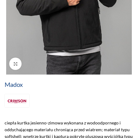
Click to enlarge
Madox
ciepła kurtka jesienno-zimowa wykonana z wodoodpornego i
oddychającego materiału chroniąca przed wiatrem; materiał typu
softshell; wnętrze kurtki i kaptura pokryte pluszową wyściółką typu