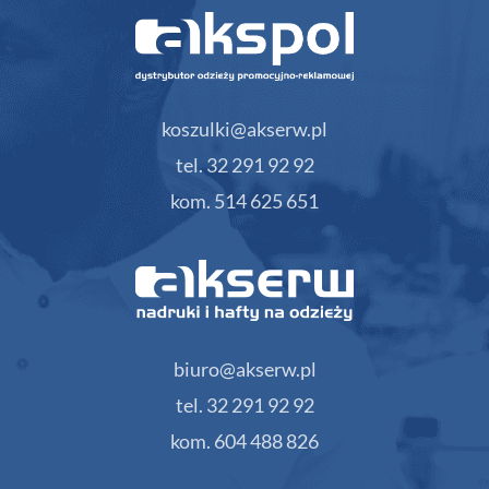
koszulki@akserw.pl
tel. 32 291 92 92
kom. 514 625 651
biuro@akserw.pl
tel. 32 291 92 92
kom. 604 488 826