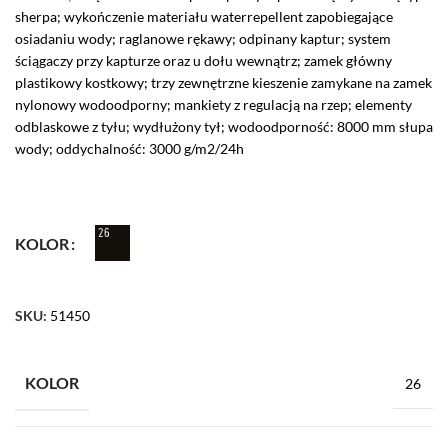
sherpa; wykończenie materiału waterrepellent zapobiegające
osiadaniu wody; raglanowe rękawy; odpinany kaptur; system
ściągaczy przy kapturze oraz u dołu wewnątrz; zamek główny
plastikowy kostkowy; trzy zewnętrzne kieszenie zamykane na zamek
nylonowy wodoodporny; mankiety z regulacją na rzep; elementy
odblaskowe z tyłu; wydłużony tył; wodoodporność: 8000 mm słupa
wody; oddychalność: 3000 g/m2/24h
KOLOR
SKU:
51450
KOLOR
26