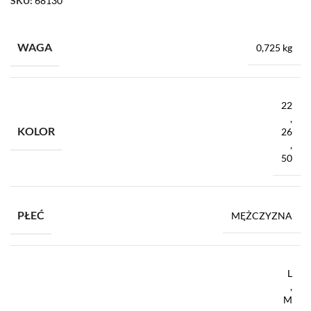
SKU:
68130
WAGA
0,725 kg
22
,
KOLOR
26
,
50
PŁEĆ
MĘŻCZYZNA
L
,
M