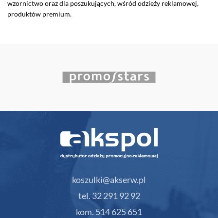
wzornictwo oraz dla poszukujących, wśród odzieży reklamowej,
produktów premium.
koszulki@akserw.pl
tel. 32 291 92 92
kom. 514 625 651