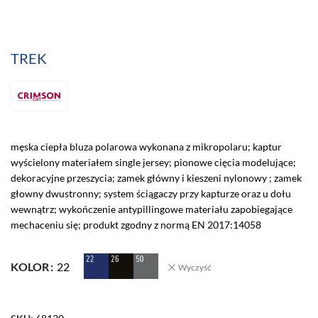
TREK
męska ciepła bluza polarowa wykonana z mikropolaru; kaptur
wyścielony materiałem single jersey; pionowe cięcia modelujące;
dekoracyjne przeszycia; zamek główny i kieszeni nylonowy ; zamek
głowny dwustronny; system ściągaczy przy kapturze oraz u dołu
wewnątrz; wykończenie antypillingowe materiału zapobiegające
mechaceniu się; produkt zgodny z normą EN 2017:14058
KOLOR
22
Wyczyść